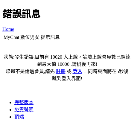
錯誤訊息
Home
MyChat 數位男女 提示訊息
狀態:發生錯誤,目前有 10020 人上線，論壇上線會員數已經達
到最大值 10000 ,請稍後再來!
您還不是論壇會員,請先
註冊
或
登入
---同時頁面將在5秒後
跳到登入界面!
完整版本
免責聲明
頂端