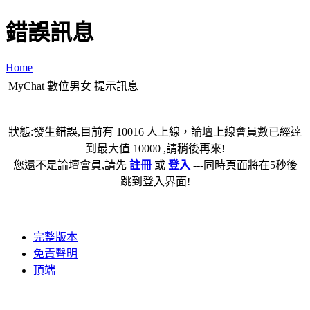
錯誤訊息
Home
MyChat 數位男女 提示訊息
狀態:發生錯誤,目前有 10016 人上線，論壇上線會員數已經達
到最大值 10000 ,請稍後再來!
您還不是論壇會員,請先
註冊
或
登入
---同時頁面將在5秒後
跳到登入界面!
完整版本
免責聲明
頂端