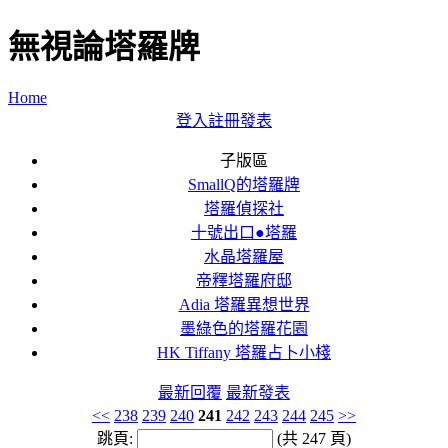
無視論塔羅牌
Home
登入
註冊
發表
子版區
SmallQ的塔羅牌
塔羅偵探社
十號出口●塔羅
水晶塔羅屋
帝釋塔羅府邸
Adia 塔羅異想世界
墨綠色的塔羅花園
HK Tiffany 塔羅占卜小棧
最新回覆
最新發表
<<
238
239
240
241
242
243
244
245
>>
跳頁:
(共 247 頁)