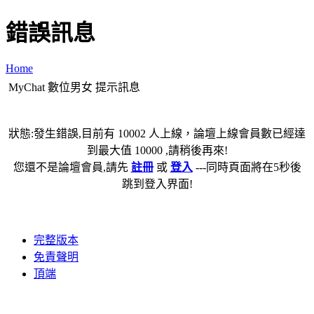
錯誤訊息
Home
MyChat 數位男女 提示訊息
狀態:發生錯誤,目前有 10002 人上線，論壇上線會員數已經達
到最大值 10000 ,請稍後再來!
您還不是論壇會員,請先
註冊
或
登入
---同時頁面將在5秒後
跳到登入界面!
完整版本
免責聲明
頂端