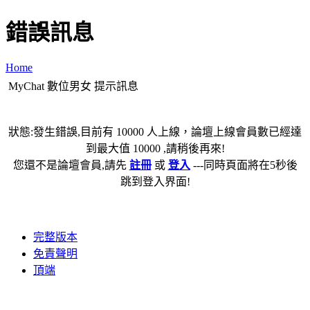
錯誤訊息
Home
MyChat 數位男女 提示訊息
狀態:發生錯誤,目前有 10000 人上線，論壇上線會員數已經達
到最大值 10000 ,請稍後再來!
您還不是論壇會員,請先
註冊
或
登入
---同時頁面將在5秒後
跳到登入界面!
完整版本
免責聲明
頂端