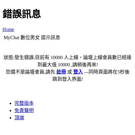
錯誤訊息
Home
MyChat 數位男女 提示訊息
狀態:發生錯誤,目前有 10000 人上線，論壇上線會員數已經達
到最大值 10000 ,請稍後再來!
您還不是論壇會員,請先
註冊
或
登入
---同時頁面將在5秒後
跳到登入界面!
完整版本
免責聲明
頂端