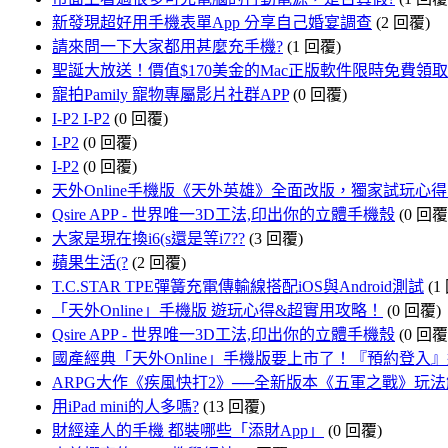
新發現超好用手機表單App 分享自己婚宴調查
(2 回覆)
請來問一下大家都用甚麼充手機?
(1 回覆)
聖誕大放送！價值$170美金的Mac正版軟件限時免費領
寵拍Pamily 寵物專屬影片社群APP
(0 回覆)
I-P2 I-P2
(0 回覆)
I-P2
(0 回覆)
I-P2
(0 回覆)
天外Online手機版《天外英雄》全面改版，獨家試玩心
Qsire APP - 世界唯一3D工法,印出你的立體手機殼
(0 回覆
大家是現在換i6(s還是等i7??
(3 回覆)
蘋果生活(?
(2 回覆)
T.C.STAR TPE彈簧充電傳輸線搭配iOS與Android測試
(1
「天外Online」手機版 遊玩心得&超實用攻略！
(0 回覆)
Qsire APP - 世界唯一3D工法,印出你的立體手機殼
(0 回覆
國產經典「天外Online」手機版要上市了！『預約登入』送M
ARPG大作《疾風快打2》──全新版本《五軍之戰》玩
用iPad mini的人多嗎?
(13 回覆)
財經達人的手機 都裝哪些「添財App」
(0 回覆)