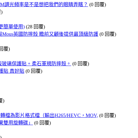
hz的PWM調光頻率是不是想把我們的眼睛弄瞎？
(0 回覆)
)
Box更簡單使用)
(28 回覆)
護貼與Mous英國防摔殼 瞻前又顧後提供最頂級防護
(0 回覆)
 回覆)
隱形滿版玻璃保護貼 + 柔石軍規防摔殼。
(0 回覆)
版保護貼 真好貼
(0 回覆)
覆)
VD轉檔為影片格式檔（輸出H265/HEVC，MOV,
(0 回覆)
 蘋果雙用旋轉碟」
(0 回覆)
)