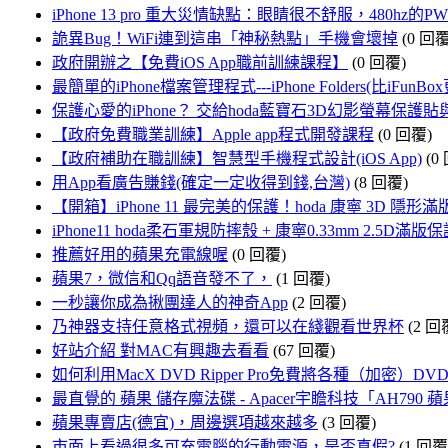
iPhone 13 pro 重大災情缺點：眼睛很不舒服，480
詭異Bug！WiFi連到這串「神秘熱點」手機會壞掉
(0 回覆
政府開辦之【免費iOS App職前訓練課程】
(0 回覆)
最簡單的iPhone檔案管理程式---iPhone Folders(比iFun
保護心愛的iPhone？ 交給hoda藍寶石3D幻影螢幕保
【政府免費職業訓練】Apple app程式開發課程
(0 回覆)
【政府補助在職訓練】智慧型手機程式設計(iOS App)
(0
用App看廣告賺錢(確定一定收得到錢,台灣)
(8 回覆)
【開箱】iPhone 11 最完美的保護！hoda 康寧 3D 
iPhone11 hoda柔石軍規防摔殼 + 康寧0.33mm 2.5D滿
推薦好用的蘋果充電線喔
(0 回覆)
蘋果7，微信和Qq語音發不了，
(1 回覆)
一秒讓你成為揪團達人的神奇App
(2 回覆)
乃神器支持任意格式視頻，還可以在綫觀看世界杯
(2 回
好站介紹 對MAC有興趣去看看
(67 回覆)
如何利用MacX DVD Ripper Pro免費將各種（加密）D
最直覺的 蘋果 儲存魔法碟 - Apacer宇瞻科技「AH790
蘋果專賣店(德宜)，周邊選項越來越多
(3 回覆)
市面上看過很多可充電腦的行動電源，是否真假?
(1 回覆