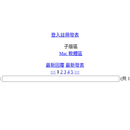
登入
註冊
發表
子版區
Mac 軟體區
最新回覆
最新發表
<<
1
2
3
4
5
>>
:
(共 1