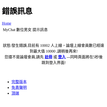
錯誤訊息
Home
MyChat 數位男女 提示訊息
狀態:發生錯誤,目前有 10002 人上線，論壇上線會員數已經達
到最大值 10000 ,請稍後再來!
您還不是論壇會員,請先
註冊
或
登入
---同時頁面將在5秒後
跳到登入界面!
完整版本
免責聲明
頂端