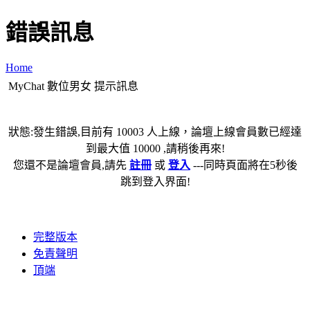
錯誤訊息
Home
MyChat 數位男女 提示訊息
狀態:發生錯誤,目前有 10003 人上線，論壇上線會員數已經達
到最大值 10000 ,請稍後再來!
您還不是論壇會員,請先
註冊
或
登入
---同時頁面將在5秒後
跳到登入界面!
完整版本
免責聲明
頂端