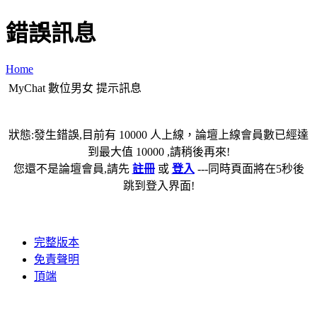
錯誤訊息
Home
MyChat 數位男女 提示訊息
狀態:發生錯誤,目前有 10000 人上線，論壇上線會員數已經達
到最大值 10000 ,請稍後再來!
您還不是論壇會員,請先
註冊
或
登入
---同時頁面將在5秒後
跳到登入界面!
完整版本
免責聲明
頂端