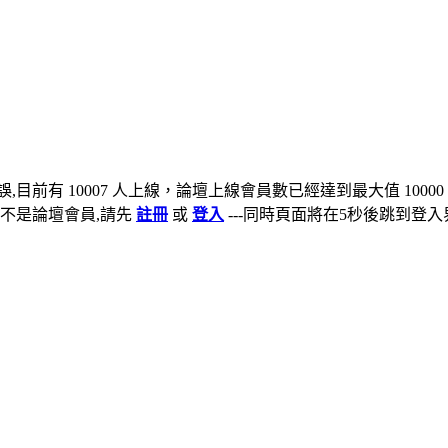
,目前有 10007 人上線，論壇上線會員數已經達到最大值 10000
不是論壇會員,請先
註冊
或
登入
---同時頁面將在5秒後跳到登入