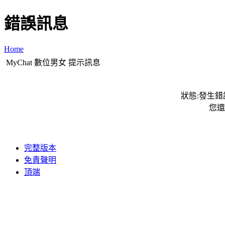
錯誤訊息
Home
MyChat 數位男女 提示訊息
狀態:發生錯誤
您還
完整版本
免責聲明
頂端