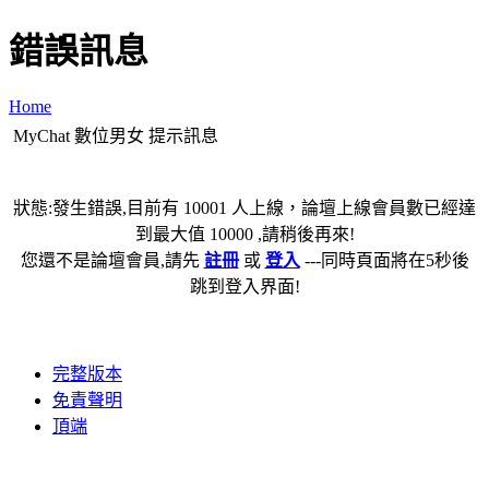
錯誤訊息
Home
MyChat 數位男女 提示訊息
狀態:發生錯誤,目前有 10001 人上線，論壇上線會員數已經達
到最大值 10000 ,請稍後再來!
您還不是論壇會員,請先
註冊
或
登入
---同時頁面將在5秒後
跳到登入界面!
完整版本
免責聲明
頂端