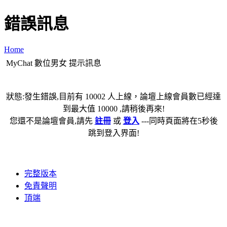
錯誤訊息
Home
MyChat 數位男女 提示訊息
狀態:發生錯誤,目前有 10002 人上線，論壇上線會員數已經達
到最大值 10000 ,請稍後再來!
您還不是論壇會員,請先
註冊
或
登入
---同時頁面將在5秒後
跳到登入界面!
完整版本
免責聲明
頂端