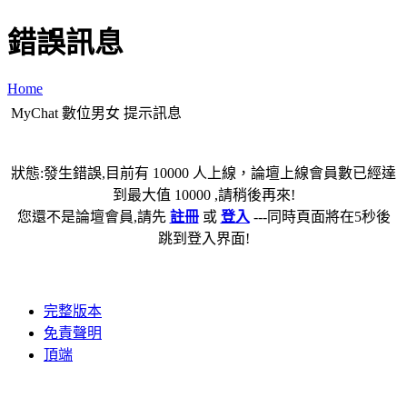
錯誤訊息
Home
MyChat 數位男女 提示訊息
狀態:發生錯誤,目前有 10000 人上線，論壇上線會員數已經達
到最大值 10000 ,請稍後再來!
您還不是論壇會員,請先
註冊
或
登入
---同時頁面將在5秒後
跳到登入界面!
完整版本
免責聲明
頂端