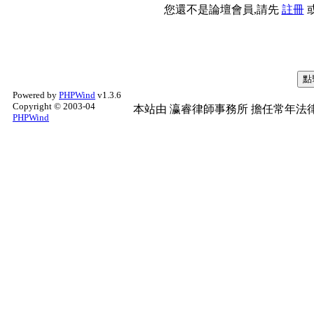
您還不是論壇會員,請先
註冊
Powered by
PHPWind
v1.3.6
Copyright © 2003-04
本站由
瀛睿律師事務所
擔任常年法律
PHPWind