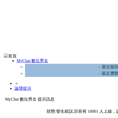
MyChat 數位男女
－最近版
－最近瀏
»
論壇提示
MyChat 數位男女 提示訊息
狀態:發生錯誤,目前有 10001 人上線