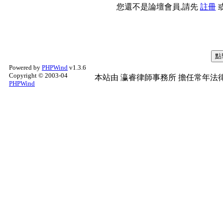
您還不是論壇會員,請先
註冊
Powered by
PHPWind
v1.3.6
Copyright © 2003-04
本站由
瀛睿律師事務所
擔任常年法律
PHPWind