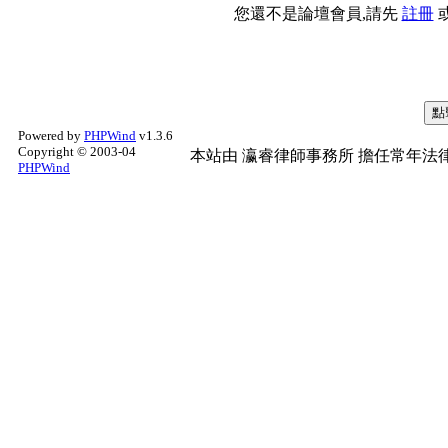
您還不是論壇會員,請先
註冊
Powered by
PHPWind
v1.3.6
Copyright © 2003-04
本站由
瀛睿律師事務所
擔任常年法律
PHPWind