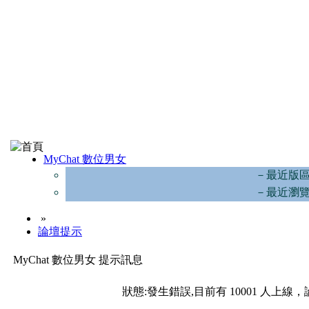
MyChat 數位男女
－最近版
－最近瀏
»
論壇提示
MyChat 數位男女 提示訊息
狀態:發生錯誤,目前有 10001 人上線