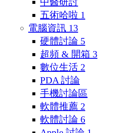
中醫研討
五術哈啦
1
電腦資訊
13
硬體討論
5
超頻 & 開箱
3
數位生活
2
PDA 討論
手機討論區
軟體推薦
2
軟體討論
6
Apple 討論
1