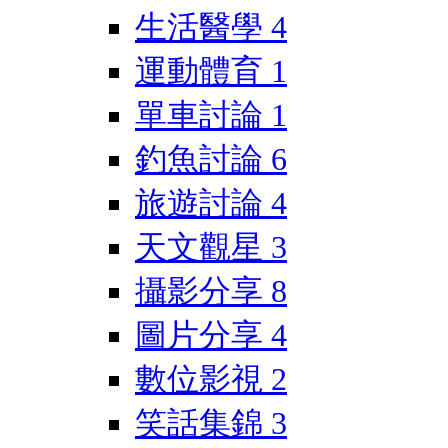
生活醫學
4
運動體育
1
單車討論
1
釣魚討論
6
旅遊討論
4
天文觀星
3
攝影分享
8
圖片分享
4
數位影視
2
笑話集錦
3