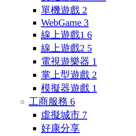
單機遊戲
2
WebGame
3
線上遊戲1
6
線上遊戲2
5
電視遊樂器
1
掌上型遊戲
2
模擬器遊戲
1
工商服務
6
虛擬城市
7
好康分享