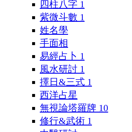
四柱八字
1
紫微斗數
1
姓名學
手面相
易經占卜
1
風水研討
1
擇日&三式
1
西洋占星
無視論塔羅牌
10
修行&武術
1