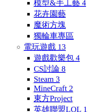
模型&手工藝
4
花卉園藝
魔術方塊
獨輪車專區
電玩遊戲
13
遊戲歡樂包
4
CS討論
8
Steam
3
MineCraft
2
東方Project
英雄聯盟LOL
1