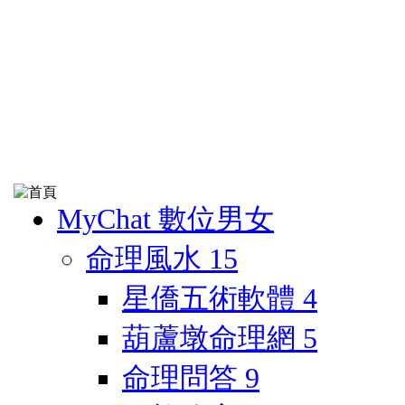
MyChat 數位男女
命理風水
15
星僑五術軟體
4
葫蘆墩命理網
5
命理問答
9