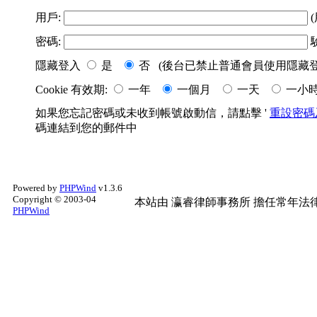
用戶:
(
密碼:
隱藏登入
是
否 (後台已禁止普通會員使用隱藏登
Cookie 有效期:
一年
一個月
一天
一小
如果您忘記密碼或未收到帳號啟動信，請點擊 '
重設密碼
碼連結到您的郵件中
Powered by
PHPWind
v1.3.6
Copyright © 2003-04
本站由
瀛睿律師事務所
擔任常年法律
PHPWind