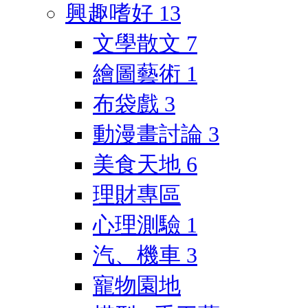
興趣嗜好
13
文學散文
7
繪圖藝術
1
布袋戲
3
動漫畫討論
3
美食天地
6
理財專區
心理測驗
1
汽、機車
3
寵物園地