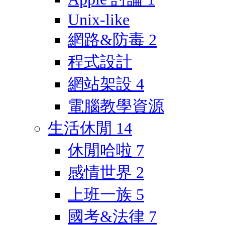
Unix-like
網路&防毒
2
程式設計
網站架設
4
電腦教學資源
生活休閒
14
休閒哈啦
7
感情世界
2
上班一族
5
國考&法律
7