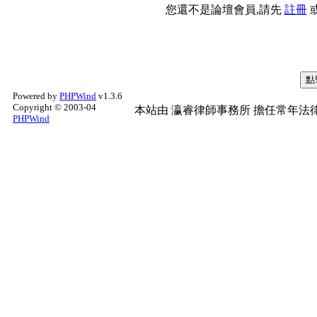
您還不是論壇會員,請先
註冊
Powered by
PHPWind
v1.3.6
Copyright © 2003-04
本站由
瀛睿律師事務所
擔任常年法律
PHPWind