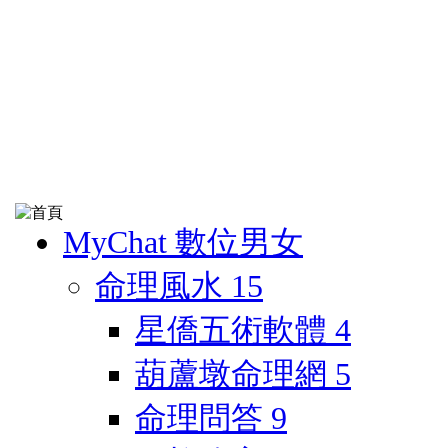
MyChat 數位男女
命理風水
15
星僑五術軟體
4
葫蘆墩命理網
5
命理問答
9