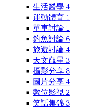
生活醫學
4
運動體育
1
單車討論
1
釣魚討論
6
旅遊討論
4
天文觀星
3
攝影分享
8
圖片分享
4
數位影視
2
笑話集錦
3