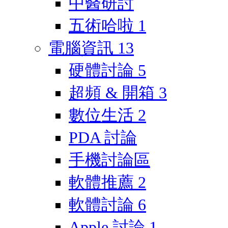
中醫研討
五術哈啦
1
電腦資訊
13
硬體討論
5
超頻 & 開箱
3
數位生活
2
PDA 討論
手機討論區
軟體推薦
2
軟體討論
6
Apple 討論
1