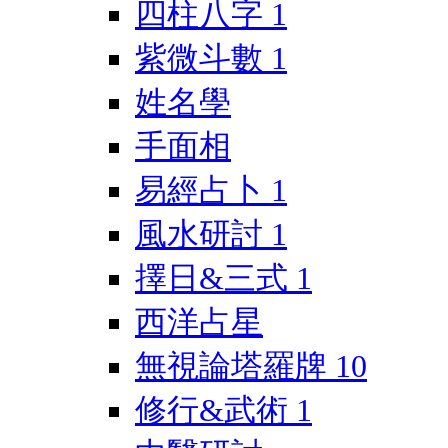
四柱八字
1
紫微斗數
1
姓名學
手面相
易經占卜
1
風水研討
1
擇日&三式
1
西洋占星
無視論塔羅牌
10
修行&武術
1