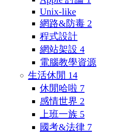
Unix-like
網路&防毒
2
程式設計
網站架設
4
電腦教學資源
生活休閒
14
休閒哈啦
7
感情世界
2
上班一族
5
國考&法律
7