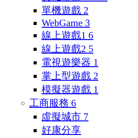
單機遊戲
2
WebGame
3
線上遊戲1
6
線上遊戲2
5
電視遊樂器
1
掌上型遊戲
2
模擬器遊戲
1
工商服務
6
虛擬城市
7
好康分享