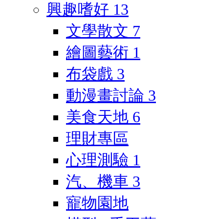
興趣嗜好
13
文學散文
7
繪圖藝術
1
布袋戲
3
動漫畫討論
3
美食天地
6
理財專區
心理測驗
1
汽、機車
3
寵物園地