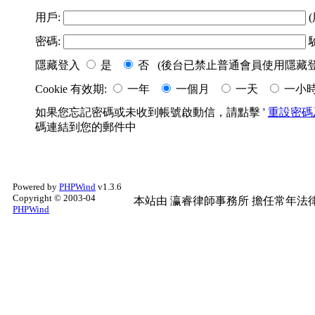
用戶:
(
密碼:
隱藏登入
是
否 (後台已禁止普通會員使用隱藏登
Cookie 有效期:
一年
一個月
一天
一小
如果您忘記密碼或未收到帳號啟動信，請點擊 '
重設密碼
碼連結到您的郵件中
Powered by
PHPWind
v1.3.6
Copyright © 2003-04
本站由
瀛睿律師事務所
擔任常年法律
PHPWind