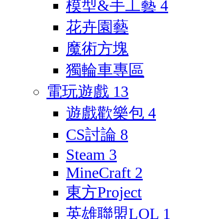
模型&手工藝
4
花卉園藝
魔術方塊
獨輪車專區
電玩遊戲
13
遊戲歡樂包
4
CS討論
8
Steam
3
MineCraft
2
東方Project
英雄聯盟LOL
1