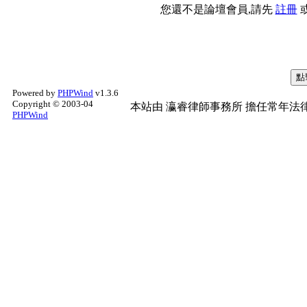
您還不是論壇會員,請先
註冊
Powered by
PHPWind
v1.3.6
Copyright © 2003-04
本站由
瀛睿律師事務所
擔任常年法律
PHPWind