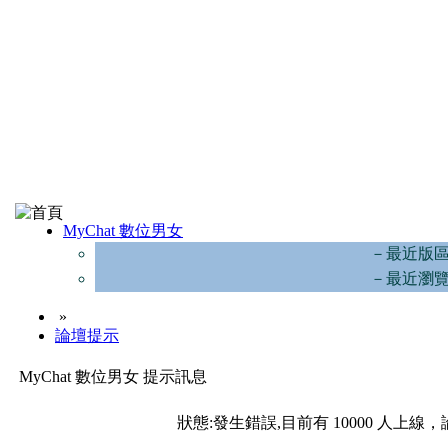
MyChat 數位男女
－最近版
－最近瀏
»
論壇提示
MyChat 數位男女 提示訊息
狀態:發生錯誤,目前有 10000 人上線