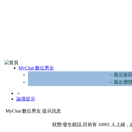
MyChat 數位男女
－最近版
－最近瀏
»
論壇提示
MyChat 數位男女 提示訊息
狀態:發生錯誤,目前有 10001 人上線