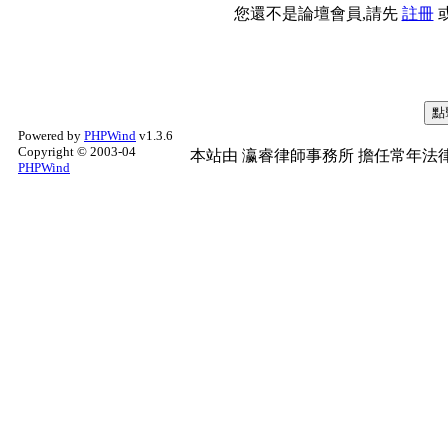
您還不是論壇會員,請先
註冊
Powered by
PHPWind
v1.3.6
Copyright © 2003-04
本站由
瀛睿律師事務所
擔任常年法律
PHPWind