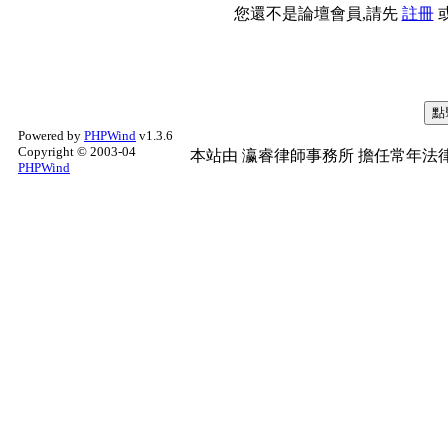
您還不是論壇會員,請先
註冊
Powered by
PHPWind
v1.3.6
Copyright © 2003-04
本站由
瀛睿律師事務所
擔任常年法律
PHPWind