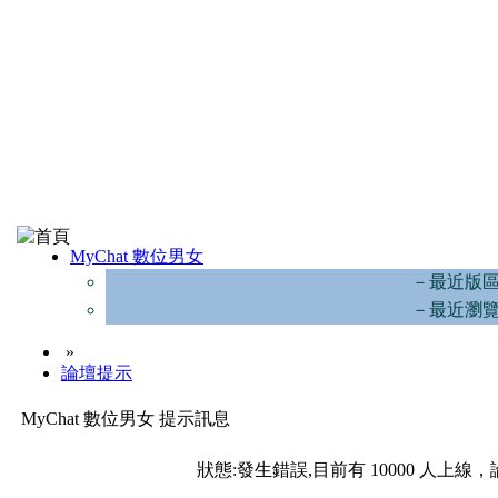
MyChat 數位男女
－最近版
－最近瀏
»
論壇提示
MyChat 數位男女 提示訊息
狀態:發生錯誤,目前有 10000 人上線