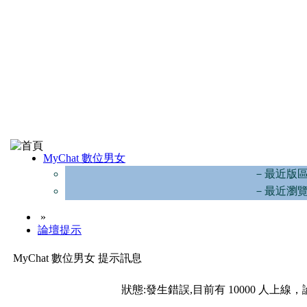
MyChat 數位男女
－最近版
－最近瀏
»
論壇提示
MyChat 數位男女 提示訊息
狀態:發生錯誤,目前有 10000 人上線