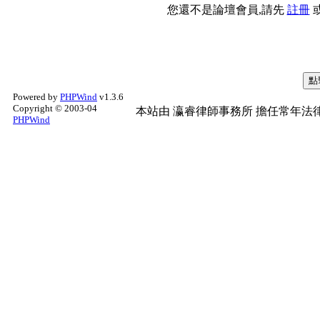
您還不是論壇會員,請先
註冊
Powered by
PHPWind
v1.3.6
Copyright © 2003-04
本站由
瀛睿律師事務所
擔任常年法律
PHPWind