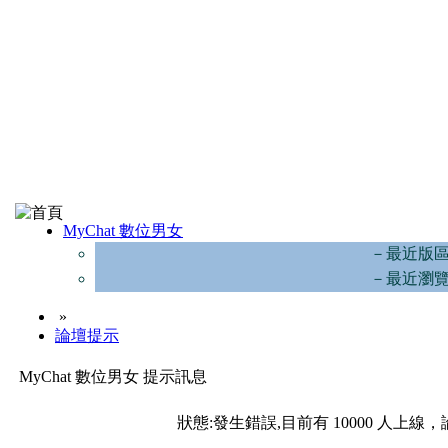
MyChat 數位男女
－最近版
－最近瀏
»
論壇提示
MyChat 數位男女 提示訊息
狀態:發生錯誤,目前有 10000 人上線