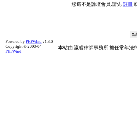
您還不是論壇會員,請先
註冊
Powered by
PHPWind
v1.3.6
Copyright © 2003-04
本站由
瀛睿律師事務所
擔任常年法律
PHPWind