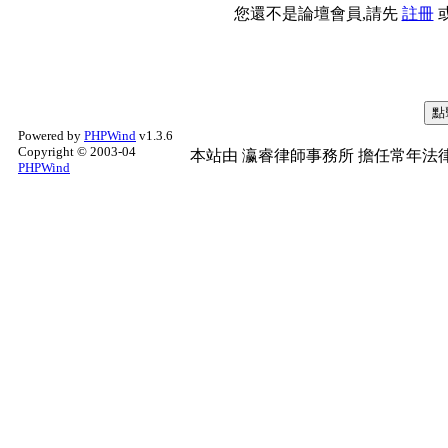
您還不是論壇會員,請先
註冊
Powered by
PHPWind
v1.3.6
Copyright © 2003-04
本站由
瀛睿律師事務所
擔任常年法律
PHPWind