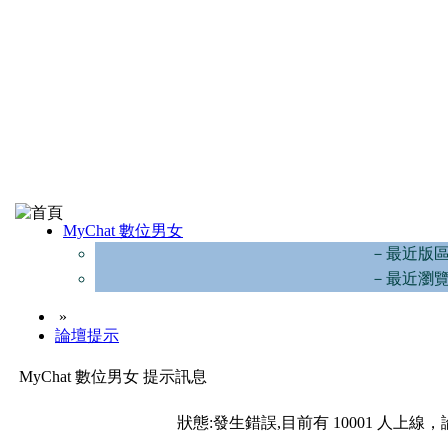
MyChat 數位男女
－最近版
－最近瀏
»
論壇提示
MyChat 數位男女 提示訊息
狀態:發生錯誤,目前有 10001 人上線