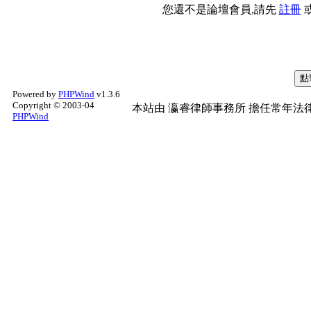
您還不是論壇會員,請先
註冊
Powered by
PHPWind
v1.3.6
Copyright © 2003-04
本站由
瀛睿律師事務所
擔任常年法律
PHPWind