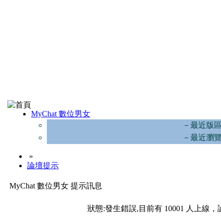
MyChat 數位男女
－最近版
－最近瀏
»
論壇提示
MyChat 數位男女 提示訊息
狀態:發生錯誤,目前有 10001 人上線