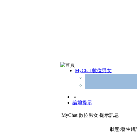
MyChat 數位男女
»
論壇提示
MyChat 數位男女 提示訊息
狀態:發生錯誤