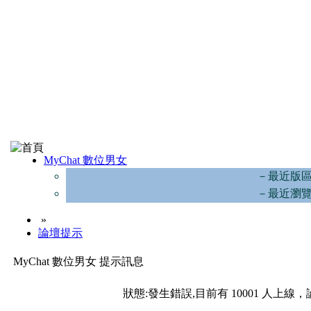
MyChat 數位男女
－最近版
－最近瀏
»
論壇提示
MyChat 數位男女 提示訊息
狀態:發生錯誤,目前有 10001 人上線