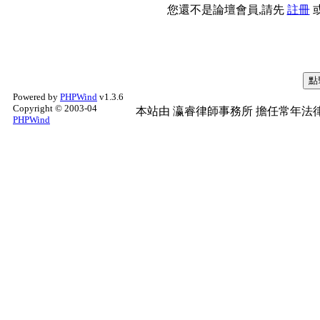
您還不是論壇會員,請先
註冊
Powered by
PHPWind
v1.3.6
Copyright © 2003-04
本站由
瀛睿律師事務所
擔任常年法律
PHPWind