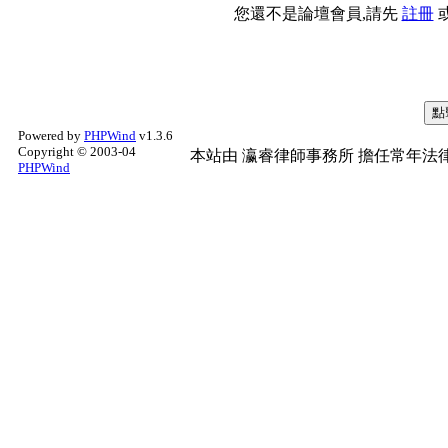
您還不是論壇會員,請先
註冊
Powered by
PHPWind
v1.3.6
Copyright © 2003-04
本站由
瀛睿律師事務所
擔任常年法律
PHPWind