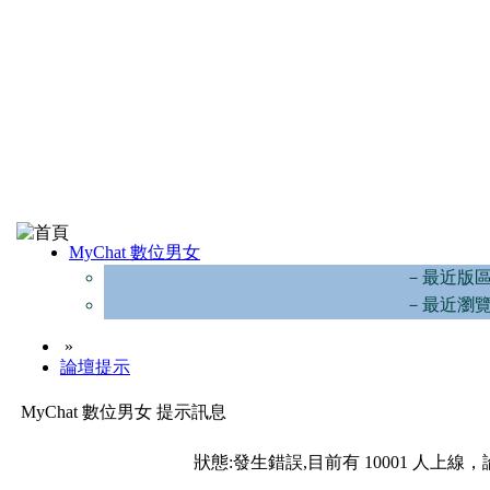
MyChat 數位男女
－最近版
－最近瀏
»
論壇提示
MyChat 數位男女 提示訊息
狀態:發生錯誤,目前有 10001 人上線