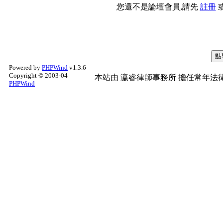
您還不是論壇會員,請先
註冊
Powered by
PHPWind
v1.3.6
Copyright © 2003-04
本站由
瀛睿律師事務所
擔任常年法律
PHPWind