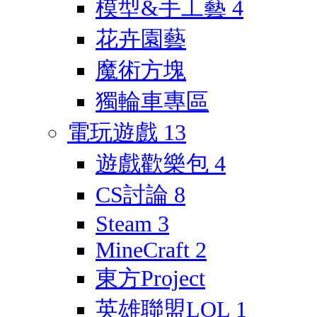
模型&手工藝
4
花卉園藝
魔術方塊
獨輪車專區
電玩遊戲
13
遊戲歡樂包
4
CS討論
8
Steam
3
MineCraft
2
東方Project
英雄聯盟LOL
1