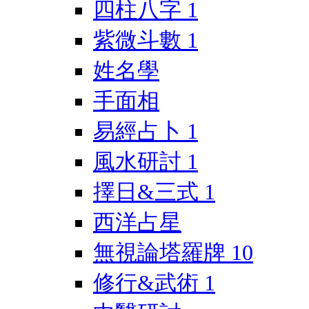
四柱八字
1
紫微斗數
1
姓名學
手面相
易經占卜
1
風水研討
1
擇日&三式
1
西洋占星
無視論塔羅牌
10
修行&武術
1