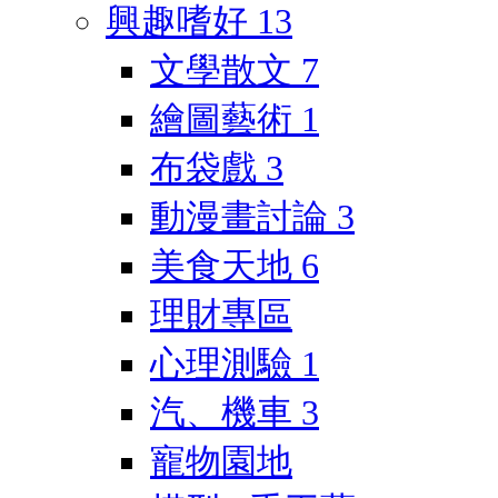
興趣嗜好
13
文學散文
7
繪圖藝術
1
布袋戲
3
動漫畫討論
3
美食天地
6
理財專區
心理測驗
1
汽、機車
3
寵物園地