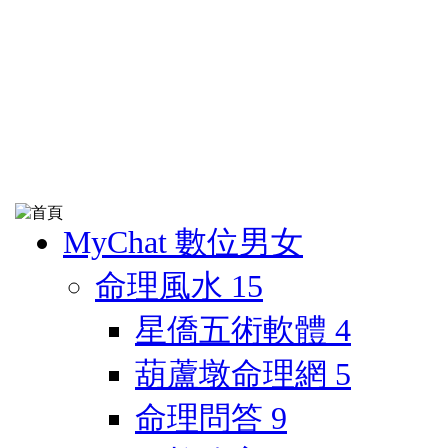
MyChat 數位男女
命理風水
15
星僑五術軟體
4
葫蘆墩命理網
5
命理問答
9