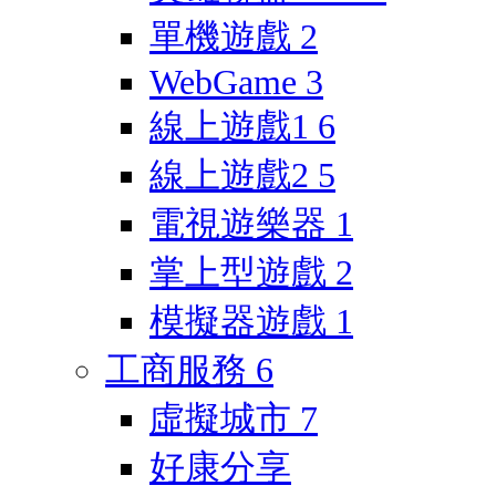
單機遊戲
2
WebGame
3
線上遊戲1
6
線上遊戲2
5
電視遊樂器
1
掌上型遊戲
2
模擬器遊戲
1
工商服務
6
虛擬城市
7
好康分享