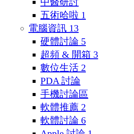
中醫研討
五術哈啦
1
電腦資訊
13
硬體討論
5
超頻 & 開箱
3
數位生活
2
PDA 討論
手機討論區
軟體推薦
2
軟體討論
6
Apple 討論
1