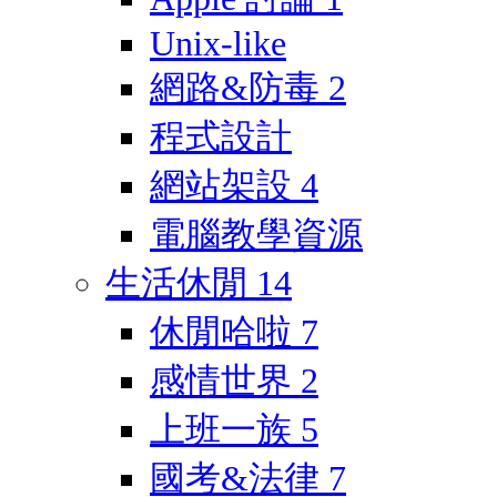
Unix-like
網路&防毒
2
程式設計
網站架設
4
電腦教學資源
生活休閒
14
休閒哈啦
7
感情世界
2
上班一族
5
國考&法律
7