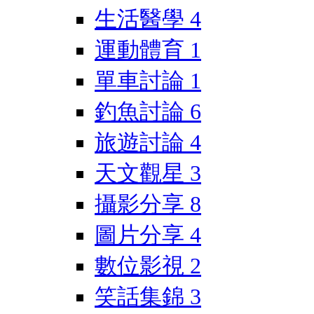
生活醫學
4
運動體育
1
單車討論
1
釣魚討論
6
旅遊討論
4
天文觀星
3
攝影分享
8
圖片分享
4
數位影視
2
笑話集錦
3