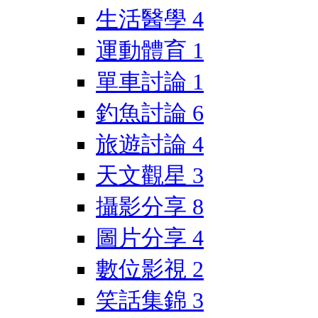
生活醫學
4
運動體育
1
單車討論
1
釣魚討論
6
旅遊討論
4
天文觀星
3
攝影分享
8
圖片分享
4
數位影視
2
笑話集錦
3