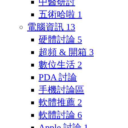
中醫研討
五術哈啦
1
電腦資訊
13
硬體討論
5
超頻 & 開箱
3
數位生活
2
PDA 討論
手機討論區
軟體推薦
2
軟體討論
6
Apple 討論
1