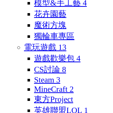
模型&手工藝
4
花卉園藝
魔術方塊
獨輪車專區
電玩遊戲
13
遊戲歡樂包
4
CS討論
8
Steam
3
MineCraft
2
東方Project
英雄聯盟LOL
1