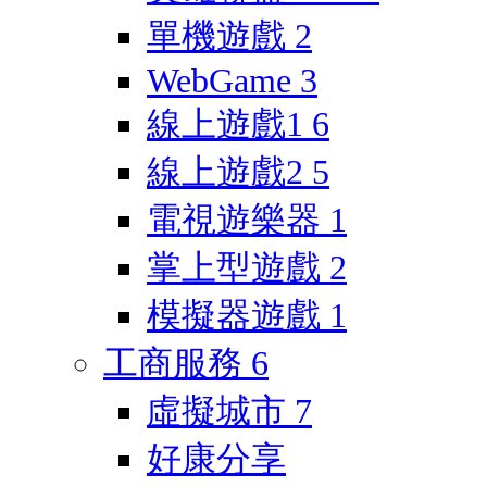
單機遊戲
2
WebGame
3
線上遊戲1
6
線上遊戲2
5
電視遊樂器
1
掌上型遊戲
2
模擬器遊戲
1
工商服務
6
虛擬城市
7
好康分享