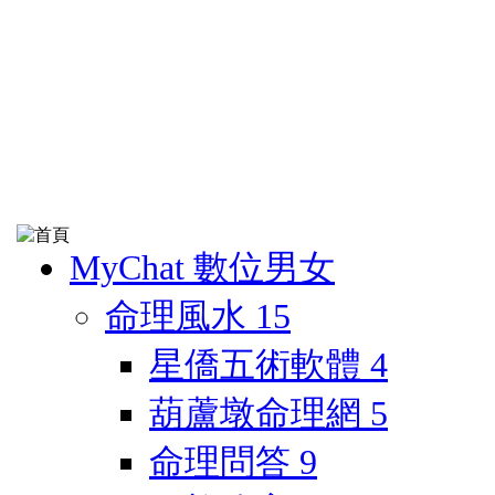
MyChat 數位男女
命理風水
15
星僑五術軟體
4
葫蘆墩命理網
5
命理問答
9