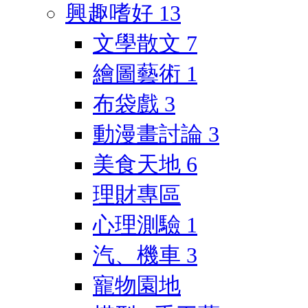
興趣嗜好
13
文學散文
7
繪圖藝術
1
布袋戲
3
動漫畫討論
3
美食天地
6
理財專區
心理測驗
1
汽、機車
3
寵物園地