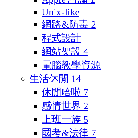
Unix-like
網路&防毒
2
程式設計
網站架設
4
電腦教學資源
生活休閒
14
休閒哈啦
7
感情世界
2
上班一族
5
國考&法律
7