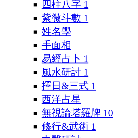
四柱八字
1
紫微斗數
1
姓名學
手面相
易經占卜
1
風水研討
1
擇日&三式
1
西洋占星
無視論塔羅牌
10
修行&武術
1