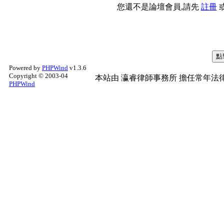
您還不是論壇會員,請先
註冊
Powered by
PHPWind
v1.3.6
Copyright © 2003-04
本站由
瀛睿律師事務所
擔任常年法律
PHPWind