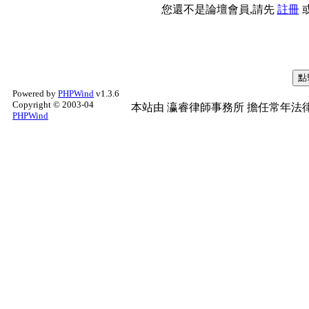
您還不是論壇會員,請先
註冊
Powered by
PHPWind
v1.3.6
Copyright © 2003-04
本站由
瀛睿律師事務所
擔任常年法律
PHPWind