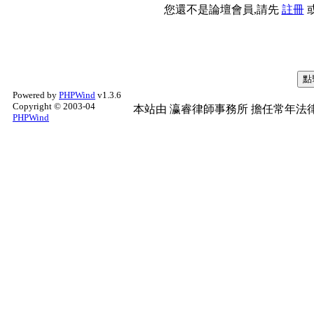
您還不是論壇會員,請先
註冊
Powered by
PHPWind
v1.3.6
Copyright © 2003-04
本站由
瀛睿律師事務所
擔任常年法律
PHPWind