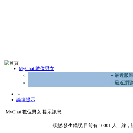
MyChat 數位男女
－最近版
－最近瀏
»
論壇提示
MyChat 數位男女 提示訊息
狀態:發生錯誤,目前有 10001 人上線