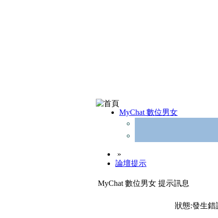
MyChat 數位男女
»
論壇提示
MyChat 數位男女 提示訊息
狀態:發生錯誤