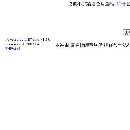
您還不是論壇會員,請先
註冊
Powered by
PHPWind
v1.3.6
Copyright © 2003-04
本站由
瀛睿律師事務所
擔任常年法律
PHPWind