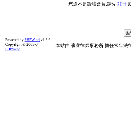
您還不是論壇會員,請先
註冊
Powered by
PHPWind
v1.3.6
Copyright © 2003-04
本站由
瀛睿律師事務所
擔任常年法律
PHPWind