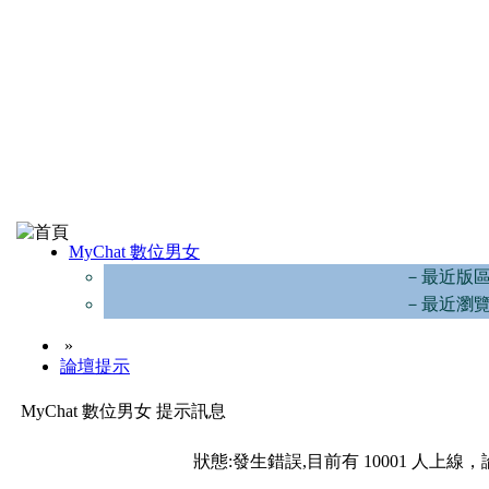
MyChat 數位男女
－最近版
－最近瀏
»
論壇提示
MyChat 數位男女 提示訊息
狀態:發生錯誤,目前有 10001 人上線