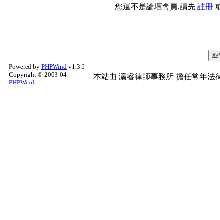
您還不是論壇會員,請先
註冊
Powered by
PHPWind
v1.3.6
Copyright © 2003-04
本站由
瀛睿律師事務所
擔任常年法律
PHPWind