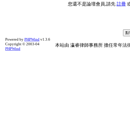
您還不是論壇會員,請先
註冊
Powered by
PHPWind
v1.3.6
Copyright © 2003-04
本站由
瀛睿律師事務所
擔任常年法律
PHPWind