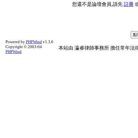
您還不是論壇會員,請先
註冊
Powered by
PHPWind
v1.3.6
Copyright © 2003-04
本站由
瀛睿律師事務所
擔任常年法律
PHPWind