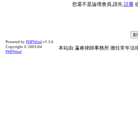
您還不是論壇會員,請先
註冊
Powered by
PHPWind
v1.3.6
Copyright © 2003-04
本站由
瀛睿律師事務所
擔任常年法律
PHPWind