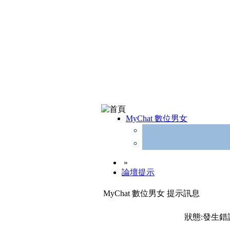
MyChat 數位男女
»
論壇提示
MyChat 數位男女 提示訊息
狀態:發生錯誤