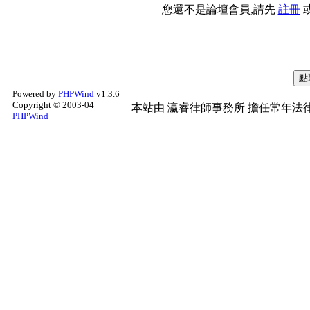
您還不是論壇會員,請先
註冊
Powered by
PHPWind
v1.3.6
Copyright © 2003-04
本站由
瀛睿律師事務所
擔任常年法律
PHPWind