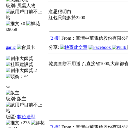
級別:
風雲人物
意思很明白
紅包只能多於2200
x0
x9058
[2 樓]
From：臺灣中華電信股份有限公司
garlic
分享:
乾脆喜餅不用送了,直接省1000,大家都省
^^
級別:
版主
版區:
數位造型
x235
[3 樓]
From：臺灣中華電信股份有限公司