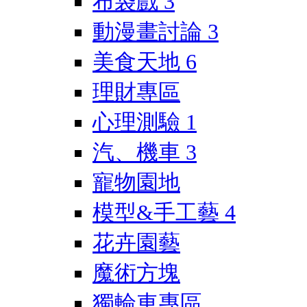
布袋戲
3
動漫畫討論
3
美食天地
6
理財專區
心理測驗
1
汽、機車
3
寵物園地
模型&手工藝
4
花卉園藝
魔術方塊
獨輪車專區