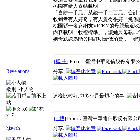
桃園有新人喜帖載明
「喜餅一千元、菜錢一千二百元、合計
收到者有人好奇，有人覺得很好「免傷
桃園縣一名女網友VICKY的母親最近
內容載明「收禮標準」，讓她與母親非
她母親認為能公開註明最低消費，「確
[樓 主]
From：臺灣中華電信股份有限公
Revelationa
分享:
級別:
小人物
這樣比較好.包多少是最煩心的事.
x0
x17
[1 樓]
From：臺灣中華電信股份有限公司
hjswsh
分享: