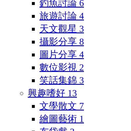
釣魚討論
6
旅遊討論
4
天文觀星
3
攝影分享
8
圖片分享
4
數位影視
2
笑話集錦
3
興趣嗜好
13
文學散文
7
繪圖藝術
1