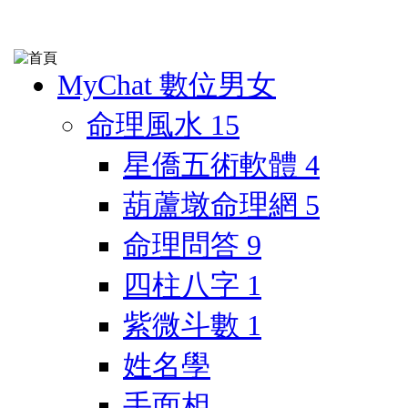
MyChat 數位男女
命理風水
15
星僑五術軟體
4
葫蘆墩命理網
5
命理問答
9
四柱八字
1
紫微斗數
1
姓名學
手面相