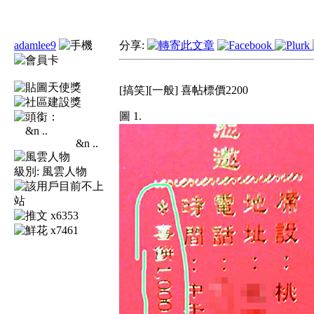
adamlee9
分享:
[搞笑][一般] 喜帖標價2200
圖 1.
&n ..
級別:
風雲人物
x6353
x7461