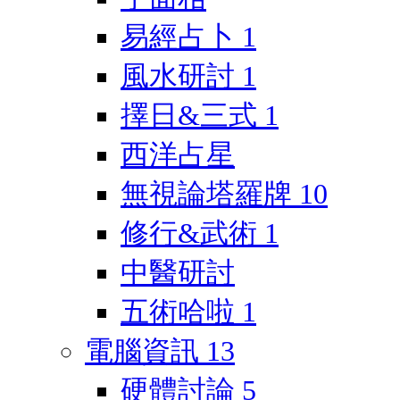
易經占卜
1
風水研討
1
擇日&三式
1
西洋占星
無視論塔羅牌
10
修行&武術
1
中醫研討
五術哈啦
1
電腦資訊
13
硬體討論
5