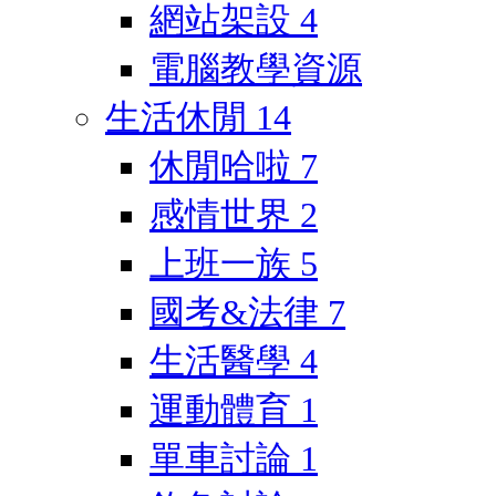
網站架設
4
電腦教學資源
生活休閒
14
休閒哈啦
7
感情世界
2
上班一族
5
國考&法律
7
生活醫學
4
運動體育
1
單車討論
1