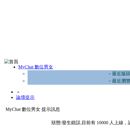
MyChat 數位男女
－最近版
－最近瀏
»
論壇提示
MyChat 數位男女 提示訊息
狀態:發生錯誤,目前有 10000 人上線