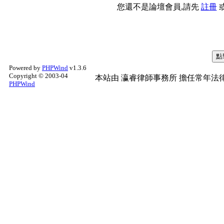
您還不是論壇會員,請先
註冊
Powered by
PHPWind
v1.3.6
Copyright © 2003-04
本站由
瀛睿律師事務所
擔任常年法律
PHPWind