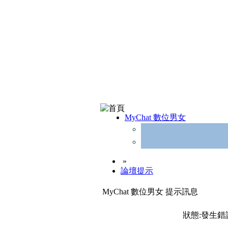
MyChat 數位男女
»
論壇提示
MyChat 數位男女 提示訊息
狀態:發生錯誤