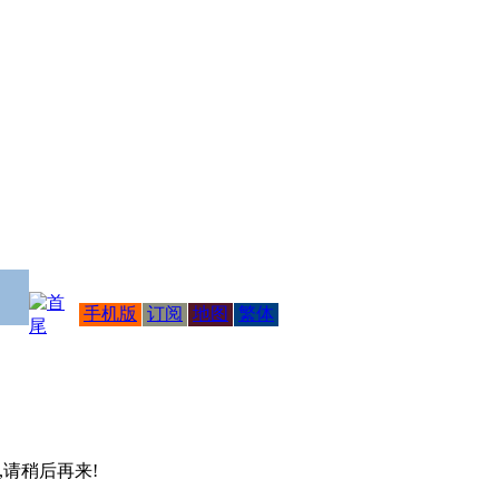
手机版
订阅
地图
繁体
 ,请稍后再来!