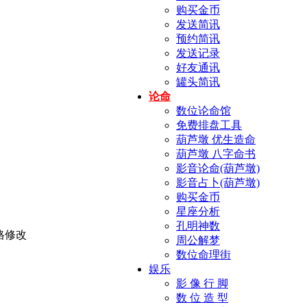
购买金币
发送简讯
预约简讯
发送记录
好友通讯
罐头简讯
论命
数位论命馆
免费排盘工具
葫芦墩 优生造命
葫芦墩 八字命书
影音论命(葫芦墩)
影音占卜(葫芦墩)
购买金币
星座分析
孔明神数
周公解梦
数位命理街
娱乐
影 像 行 脚
数 位 造 型