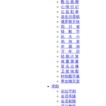
数 位 画 廊
心 情 日 记
公 益 彩 券
送生日蛋糕
俄罗斯方块
四 川 省
猜 数 字
比 大 小
泡 泡 龙
许 愿 池
万 年 历
经 期 计 算
体 重 测 量
音 乐 点 播
卫 星 地 图
时间戳字幕
男女聊天室
求助
论坛守则
会员等级
会员权限