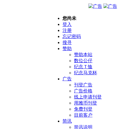
您尚未
登入
注册
忘记密码
搜寻
赞助
赞助本站
数位公仔
纪念Ｔ恤
纪念马克杯
广告
刊登广告
广告价格
线上申请刊登
用雅币刊登
免费刊登
目前客户
简讯
简讯说明