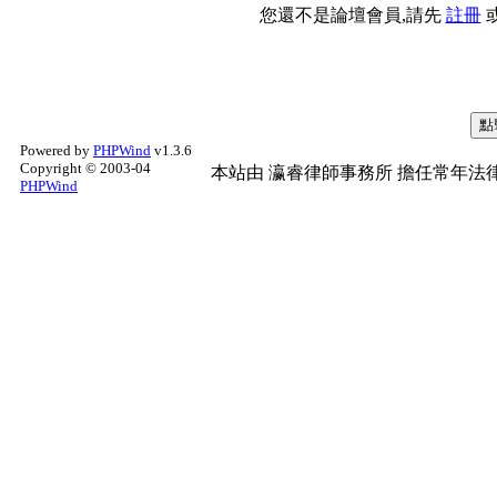
您還不是論壇會員,請先
註冊
Powered by
PHPWind
v1.3.6
Copyright © 2003-04
本站由
瀛睿律師事務所
擔任常年法律
PHPWind